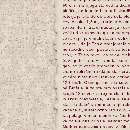
60 cm in iz njega sta vodila dva
ploščo, dodano je bilo tudi sklad
rotorja je bila 30 obratov/sek. v
cev, visoka 1,8 m, pritrjena v zad
sovoznika in začel nastavljati spr
večji od kratkovalnega navadneg
cevi, ki jih je v mali škatli v obl
Alhersu, da je Tesla sprejemnik se
nenavadne cevi, postavil, so točn
cevi, je Tesla rekel, da sedaj ele
Savo je to napravil, vendar se ni s
gas, se je vozilo premaknilo. Ves
znano kolikšno razdaljo sta oprav
vendar nista nikoli tankala goriva
120 km/h. Osmega dne sta se zaus
od Buffala. Avto sta tam pustila v
svojih 12 cevi iz sprejemnika in 
in skozi predmestja, Tesla ni žel
sta bila daleč izven mesta, je re
vezana z „misteriozno radiacijo, k
razpolago v neomejenih količinah
ve od kje ona prihaja, vendar mor
Majhna napravica na sovozniški st