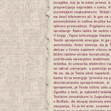
iznajdbe, kar je le eden primer, k
preprečujejo napredek v svetu. Ka
izumiteljem vsakodnevno. Slišali
na tisoč kilometrov ali, ki gre n
avtomobilske in naftne družbe k
njihovo proizvodnjo. Poglejmo en
vprašanje: Kako lahko še vedno 
V knjigi „Tajne tehnologije hladn
Teslin sprejemnik energije, ki ga 
avtomobilu. Avtor omenja, da je T
delcev v čvrsto nabitem vrtincu e
bližini takšne etrske konstrukcije
vzdrževala neverjetno stabilnost.
rešetka, bi ustvarila električno n
se takrat ustvarjalo, s pomočjo p
Ve se, da je Tesla iskal napetost, 
kadar bi ta energija ’privrela na p
skonstruiranim sprejemnikom, in 
sprejemnik, je Tesla očitno zelo 
Zgodbo o tem, je zabeležil letalsk
Teslinim sorodnikom iz Jugoslavi
v Buffalo, da skupaj testirata avt
zaupanja. To je bil avto, znamke
V njem se je nahajal električni m