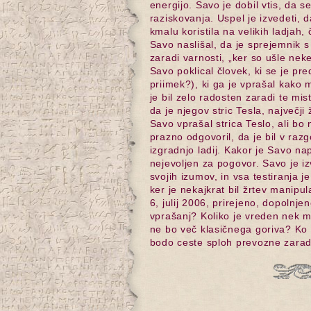
energijo. Savo je dobil vtis, da s
raziskovanja. Uspel je izvedeti, 
kmalu koristila na velikih ladjah, 
Savo naslišal, da je sprejemnik s
zaradi varnosti, „ker so ušle nek
Savo poklical človek, ki se je pre
priimek?), ki ga je vprašal kako 
je bil zelo radosten zaradi te mis
da je njegov stric Tesla, največj
Savo vprašal strica Teslo, ali bo
prazno odgovoril, da je bil v raz
izgradnjo ladij. Kakor je Savo nap
nejevoljen za pogovor. Savo je iz
svojih izumov, in vsa testiranja je
ker je nekajkrat bil žrtev manipu
6, julij 2006, prirejeno, dopolnj
vprašanj? Koliko je vreden nek m
ne bo več klasičnega goriva? K
bodo ceste sploh prevozne zara