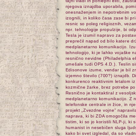
tajni vladi in pohlepni eliti, zaus
njegova iznajdba uporabila, pomis
onesnaženjem in nepotrebnim vo
izognili, in koliko časa zase bi p
resnic so poleg religioznih, veza
npr. tehnologije propulzije, bi o
Tesla je izumil napravo za postav
preprečil napad od bilo katere dr
medplanetarno komunikacijo. Izumi
tehnologijo, ki je lahko vojaške n
resnično nevidne (Philadelphia 
umešale tudi OPS 4.D.). Teslin s
Edisonove izume, vendar je bil zn
izjemno število (700?) iznajdb. Di
konkurenco reaktivnim letalom iz
kozmične žarke, brez potrebe po 
Resnično je kontaktiral z vesoljs
medplanetarno komunikacijo. Z nje
telefonske centrale in žice, in n
projekt „Zvezdne vojne” napravil
naprava, ki bi ZDA omogočila me
tistim, ki so jo koristili NLP-ji, k
humanist in nesebičen sluga ljud
kako bi svet izgledal, da so vladni