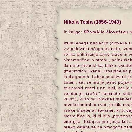
Nikola Tesla (1856-1943)
Iz knjige:
SPoročilo človeštvu n
Izumi enega največjih (človeka s
v zgodovini našega planeta, izumit
veliko prikrivanje tajne vlade in 
sistematično, v strahu, poizkušal
da ne bi javnost kaj lahko izvedela
(metafizični) kanal, iznajdbe so 
in diagramih. Lahko je ustvaril 
tistem, kar se mu je jasno pojavilo
telepatski zvezi z nz. bitji, kar je 
vendar je „srečal” iluminate, seb
20.st.), ki so mu blokirali manife
revolucioniral ta svet, je bila ma
vsake stavbe ali tovarne, ki bi d
metra žice in, ki bi bila „povez
energije. Tedaj so mu ljudje kot J
preko katere se ne omogoča zaslu